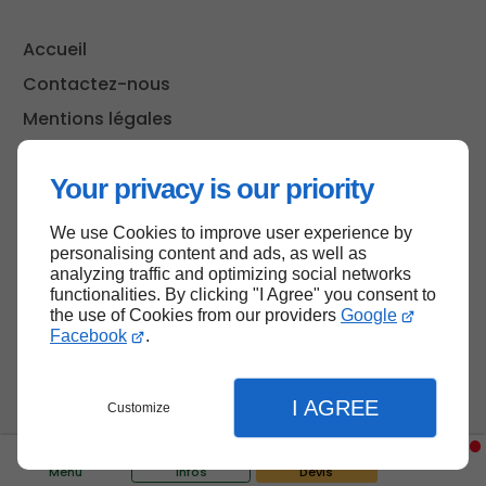
Accueil
Contactez-nous
Mentions légales
Plan du site
Your privacy is our priority
We use Cookies to improve user experience by
Haut de page
personalising content and ads, as well as
analyzing traffic and optimizing social networks
functionalities. By clicking "I Agree" you consent to
the use of Cookies from our providers
Google
Facebook
.
I AGREE
Customize
Menu
Infos
Devis