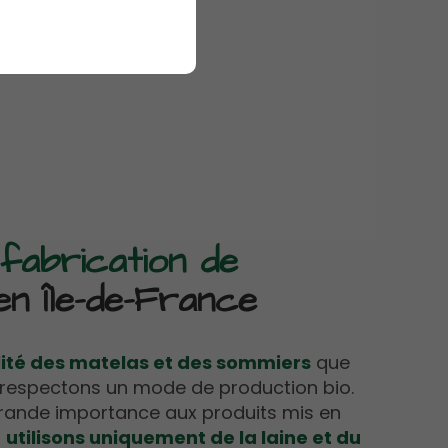
fabrication de
n Île-de-France
ité des matelas et des sommiers
que
respectons un mode de production bio.
ande importance aux produits mis en
s
utilisons uniquement de la laine et du