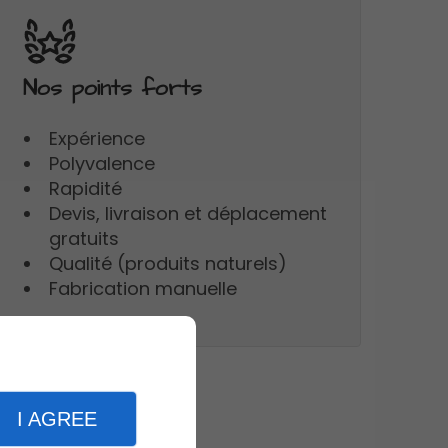
Nos points forts
Expérience
Polyvalence
Rapidité
Devis, livraison et déplacement
gratuits
Qualité (produits naturels)
Fabrication manuelle
I AGREE