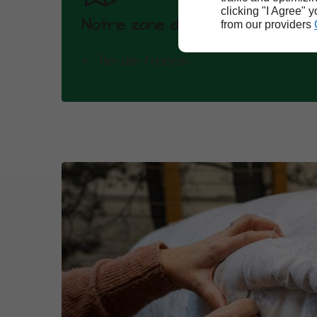
clicking "I Agree" 
Notre zone d'intervention
from our providers
Île-de-France