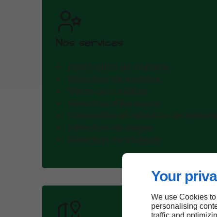
Nos services
Fabrication de matelas
Réfection de matelas
Vente de couettes
Réfection d’édredons
Fabrication et réfection de sommie
Réfection de sièges
Réfection de fauteuils
Your priva
We use Cookies to
personalising conte
traffic and optimizi