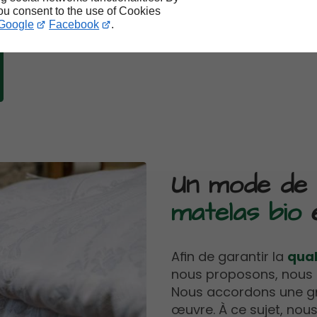
you consent to the use of Cookies
Google
Facebook
.
Un mode de
matelas bio
e
Afin de garantir la
qual
nous proposons, nous 
Nous accordons une gr
œuvre. À ce sujet, nou