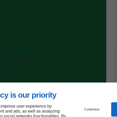
rs tapissiers
cy is our priority
 improve user experience by
Customize
nt and ads, as well as analyzing
ng social networks functionalities. By