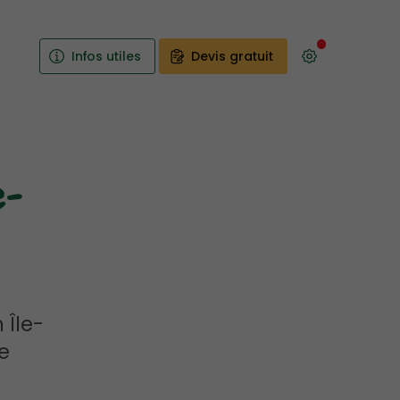
Infos utiles
Devis gratuit
-
 Île-
e