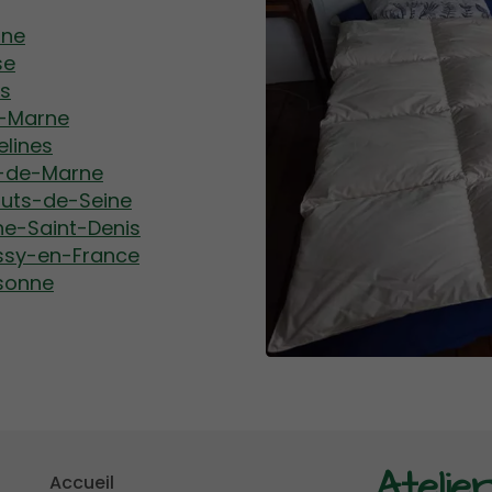
sne
se
is
t-Marne
elines
l-de-Marne
auts-de-Seine
ne-Saint-Denis
issy-en-France
ssonne
Atelie
Accueil